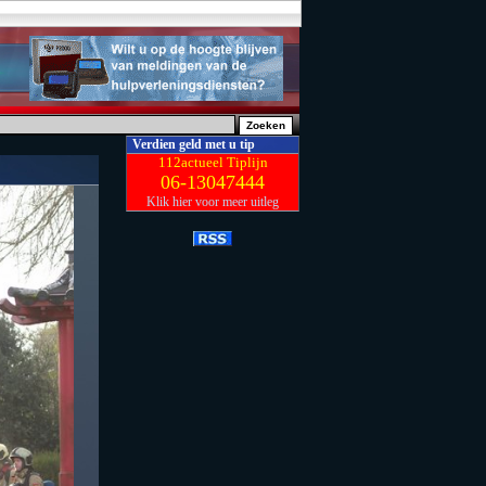
Verdien geld met u tip
112actueel Tiplijn
06-13047444
Klik hier voor meer uitleg