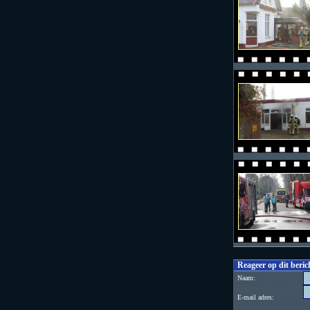
Reageer op dit beric
Naam:
E-mail adres: