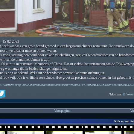
- 15-02-2023
 heeft vandaag een grote brand gewoed in een leegstaand chinees restaurant. De brandweer slo
reesd werd dat er mensen binnen waren.
k vorig jaar nog bewoond door enkele vluchtelingen, zegt een woordvoerder van de brandweer
nt van de brand niet binnen te zijn.
00 uur uit in restaurant Memories of China. Dat zit vlakbij het treinstation aan de Tolakkerwe
eg was lange tijd in beide richtingen afgesloten.
d is nog onbekend. Wel sluit de brandweer opzettelijke brandstichting uit.
 rook vrij, ook is er flinke roetschade. Hoe groot de precieze schade binnen in het gebouw is, 
w.112actueel.nl/cgi-bin/2006brand/main/index.html?menu=zoeken&id=111000464363&web=link111000464363
© Wesse
Tekst van:
Voorpagina
Vo
Klik op een fot