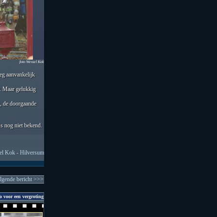
foto Wessel Kok
eg aanvankelijk
. Maar gelukkig
g, de doorgaande
is nog niet bekend.
l Kok - Hilversum
lgende bericht >>>
o voor een vergroting