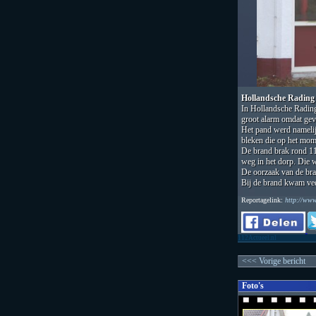
Hollandsche Rading
In Hollandsche Rading
groot alarm omdat gev
Het pand werd namelij
bleken die op het mome
De brand brak rond 11.
weg in het dorp. Die w
De oorzaak van de bran
Bij de brand kwam veel
Reportagelink:
http://ww
112Actueel.nl
<<< Vorige bericht
Foto's