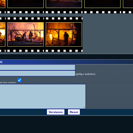
ht
(geldig e-mailadres)
ail adres zichtbaar