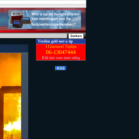
Verdien geld met u tip
112actueel Tiplijn
06-13047444
Klik hier voor meer uitleg