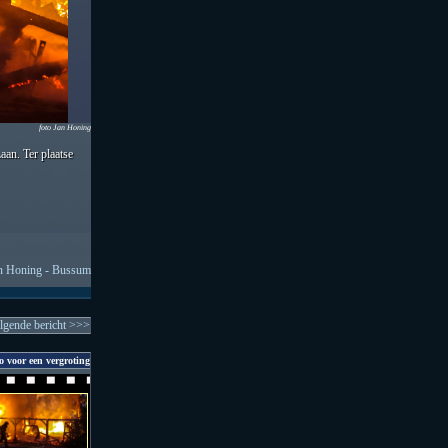
foto Jan Honing
an. Ter plaatse
n Honing - Bussum
lgende bericht >>>
o voor een vergroting