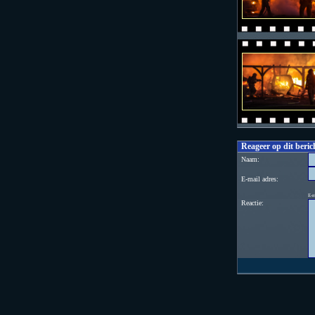
Reageer op dit beric
Naam:
E-mail adres:
E-m
Reactie: