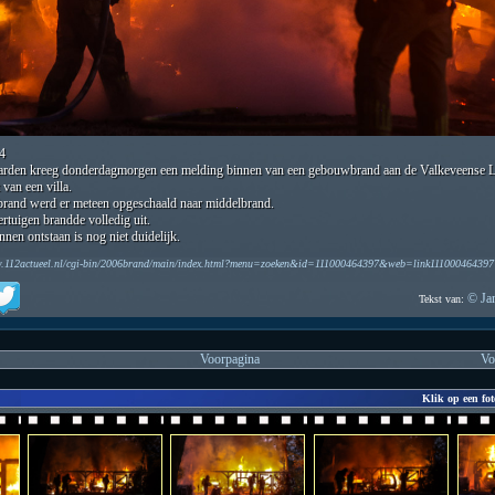
4
rden kreeg donderdagmorgen een melding binnen van een gebouwbrand aan de Valkeveense La
van een villa.
brand werd er meteen opgeschaald naar middelbrand.
rtuigen brandde volledig uit.
nen ontstaan is nog niet duidelijk.
w.112actueel.nl/cgi-bin/2006brand/main/index.html?menu=zoeken&id=111000464397&web=link111000464397
© Ja
Tekst van:
Voorpagina
Vo
Klik op een fot