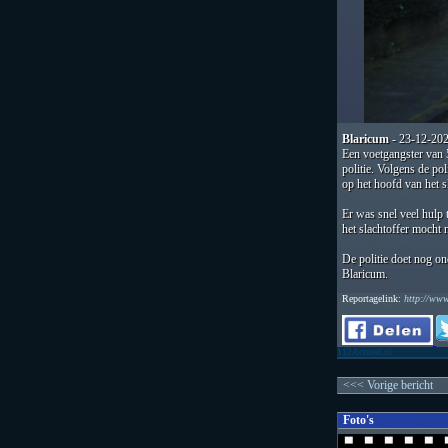
Blaricum
- 23-12-20
Een voetgangster van 
politie. Volgens de pol
op het hoofd van het s
Er was snel veel hulp
het slachtoffer mocht 
De politie doet nog on
Blaricum.
Reportagelink:
http://ww
112Actueel.nl
<<< Vorige bericht
Foto's