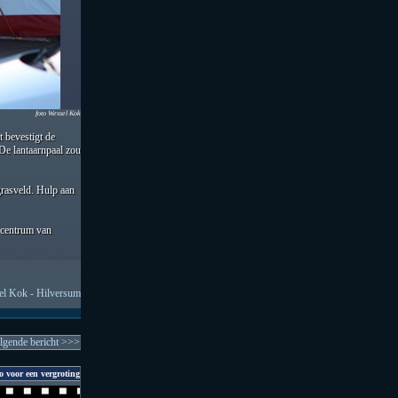
foto Wessel Kok
 bevestigt de
 De lantaarnpaal zou
grasveld. Hulp aan
t centrum van
l Kok - Hilversum
lgende bericht >>>
o voor een vergroting