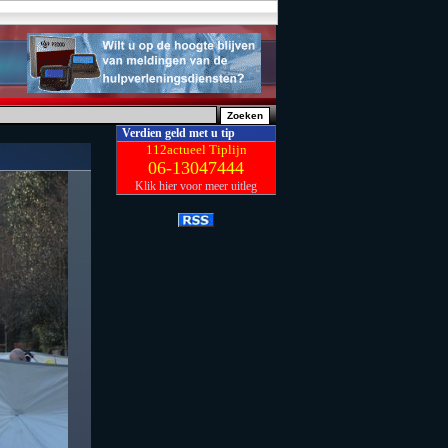
Verdien geld met u tip
112actueel Tiplijn
06-13047444
Klik hier voor meer uitleg