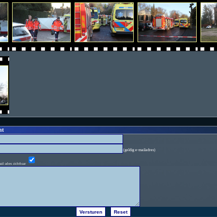
ht
(geldig e-mailadres)
ail adres zichtbaar