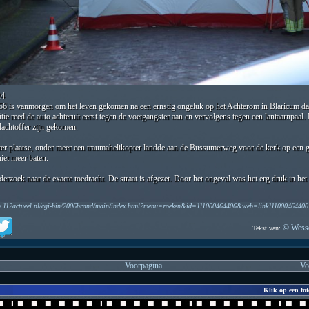
24
56 is vanmorgen om het leven gekomen na een ernstig ongeluk op het Achterom in Blaricum dat
itie reed de auto achteruit eerst tegen de voetgangster aan en vervolgens tegen een lantaarnpaal.
lachtoffer zijn gekomen.
 ter plaatse, onder meer een traumahelikopter landde aan de Bussumerweg voor de kerk op een 
niet meer baten.
derzoek naar de exacte toedracht. De straat is afgezet. Door het ongeval was het erg druk in he
w.112actueel.nl/cgi-bin/2006brand/main/index.html?menu=zoeken&id=111000464406&web=link111000464406
© Wesse
Tekst van:
Voorpagina
Vo
Klik op een fot