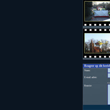
Reageer op dit beric
Naam:
E-mail adres:
E-m
Reactie: