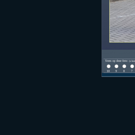
Stem op deze foto:
(u kun
10
9
8
7