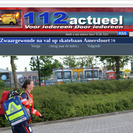
Klik hier
Heeft u een nieuws foto?
 Zwaargewonde na val op skatebaan Amersfoort
7/9
Vorige
terug naar de index
Volgende
|
|