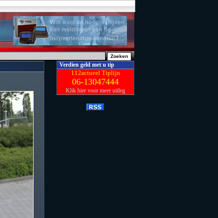
Verdien geld met u tip
112actueel Tiplijn
06-13047444
Klik hier voor meer uitleg