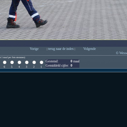
Vorige
terug naar de index
Volgende
|
|
© Wesse
t 1 maal per foto stemmen)
Gestemd:
0
maal
Gemiddeld cijfer:
0
6
5
4
3
2
1