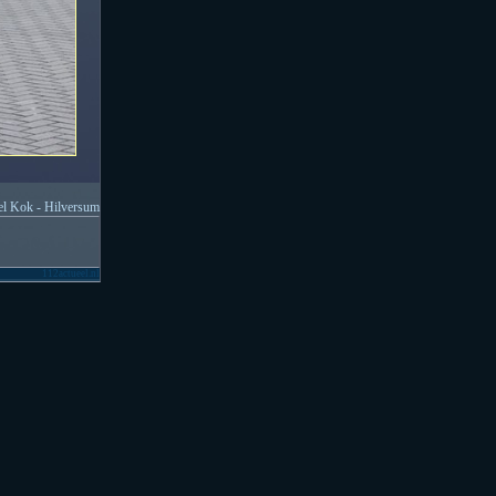
l Kok - Hilversum
112actueel.nl