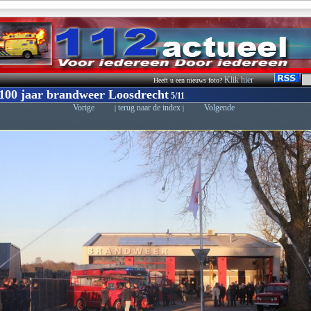
Klik hier
Heeft u een nieuws foto?
 100 jaar brandweer Loosdrecht
5/11
Vorige
terug naar de index
Volgende
|
|