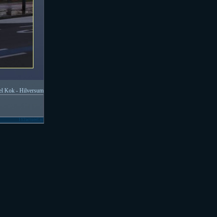
l Kok - Hilversum
112actueel.nl