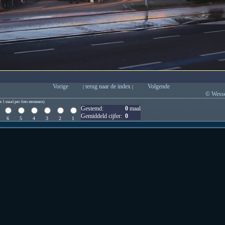
Vorige
terug naar de index
Volgende
|
|
© Wesse
t 1 maal per foto stemmen)
Gestemd:
0
maal
Gemiddeld cijfer:
0
6
5
4
3
2
1