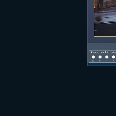
Stem op deze foto:
(u kun
10
9
8
7