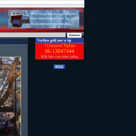
Verdien geld met u tip
112actueel Tiplijn
06-13047444
Klik hier voor meer uitleg