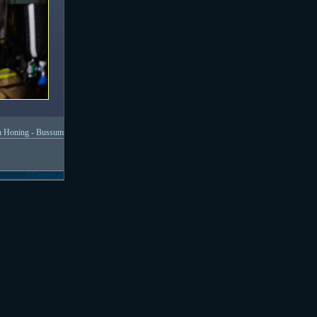
n Honing - Bussum
112actueel.nl