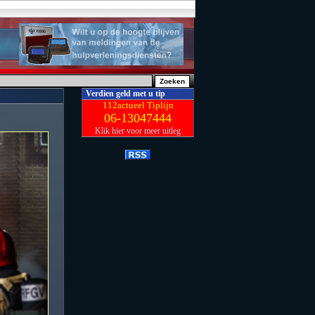
Verdien geld met u tip
112actueel Tiplijn
06-13047444
Klik hier voor meer uitleg