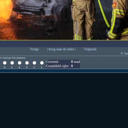
Vorige
terug naar de index
Volgende
|
|
© Ja
t 1 maal per foto stemmen)
Gestemd:
0
maal
Gemiddeld cijfer:
0
6
5
4
3
2
1