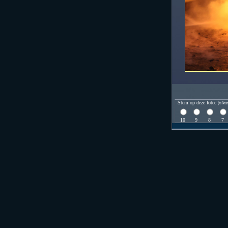
Stem op deze foto:
(u kun
10
9
8
7