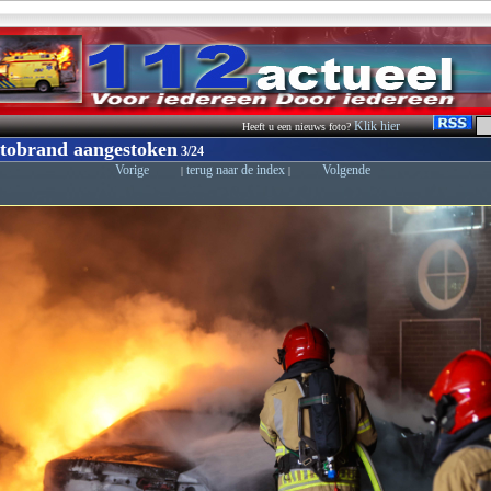
Klik hier
Heeft u een nieuws foto?
tobrand aangestoken
3/24
Vorige
terug naar de index
Volgende
|
|