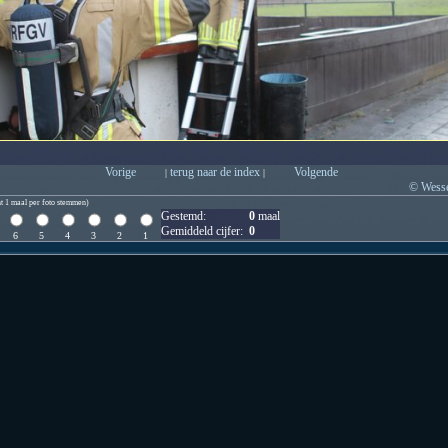
Vorige
terug naar de index
Volgende
|
|
© Wesse
t 1 maal per foto stemmen)
Gestemd:
0
maal
Gemiddeld cijfer:
0
6
5
4
3
2
1