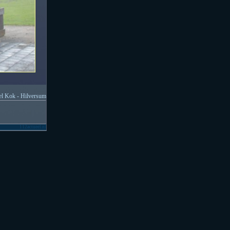
l Kok - Hilversum
112actueel.nl