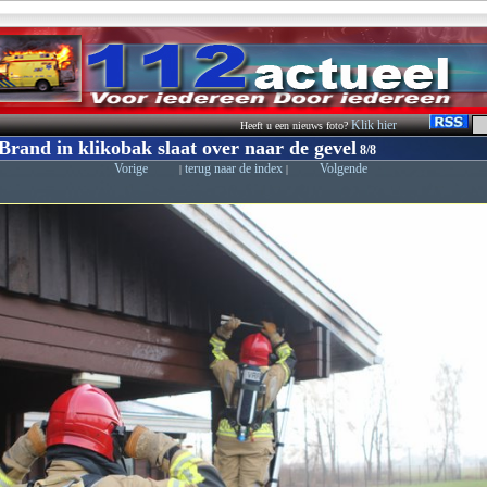
Klik hier
Heeft u een nieuws foto?
Brand in klikobak slaat over naar de gevel
8/8
Vorige
terug naar de index
Volgende
|
|