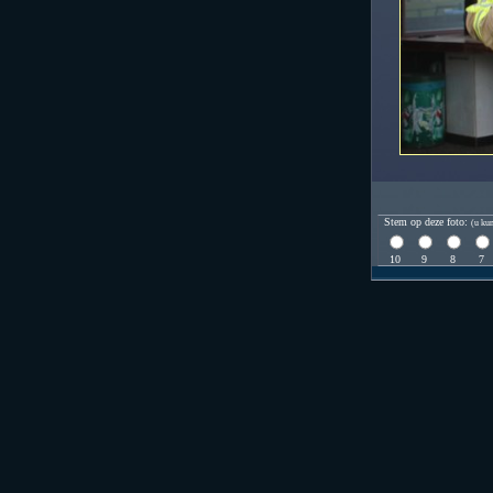
Stem op deze foto:
(u kun
10
9
8
7