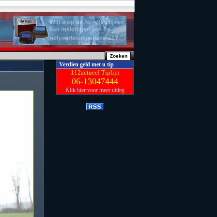
Verdien geld met u tip
112actueel Tiplijn
06-13047444
Klik hier voor meer uitleg