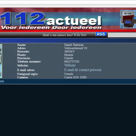
Klik hier
Heeft u een nieuws foto?
Naam:
Daniel Hartman
Adres:
Veldwachterserf 19
Postcode:
3991KV
Plaats:
Houten
Provincie:
Utrecht
Telefoon nummer:
0655737191
Website
Website:
E-mail de contact persoon
E-mail adres:
Fotograaf regio:
Utrecht
Camera:
Canon EOS 550D
aan.