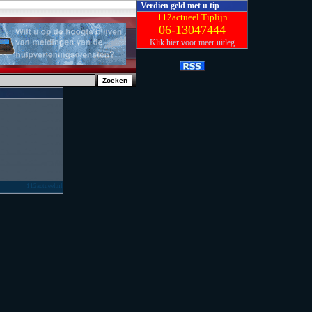
Verdien geld met u tip
112actueel Tiplijn
06-13047444
Klik hier voor meer uitleg
112actueel.nl