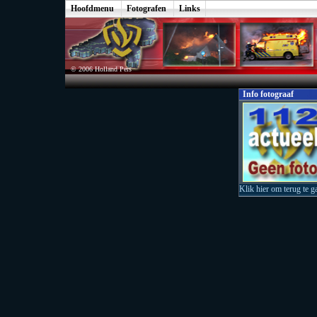
Hoofdmenu
Fotografen
Links
© 2006 Holland Pers
Info fotograaf
Klik hier om terug te g