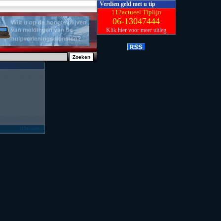
Verdien geld met u tip
112actueel Tiplijn
06-13047444
Klik hier voor meer uitleg
112actueel.nl