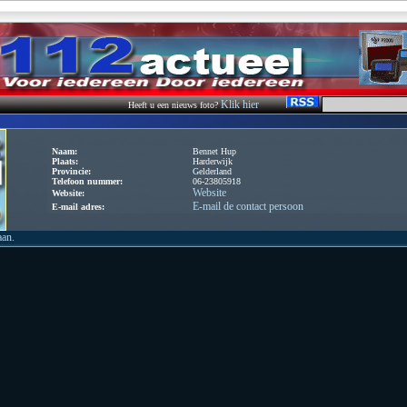
Klik hier
Heeft u een nieuws foto?
Naam:
Bennet Hup
Plaats:
Harderwijk
Provincie:
Gelderland
Telefoon nummer:
06-23805918
Website
Website:
E-mail de contact persoon
E-mail adres:
aan.