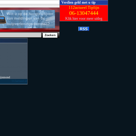
Verdien geld met u tip
112actueel Tiplijn
06-13047444
Klik hier voor meer uitleg
Rijnmond
112actueel.nl