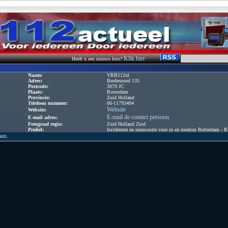
Klik hier
Heeft u een nieuws foto?
Naam:
VRR112nl
Adres:
Bredenoord 135
Postcode:
3079 JC
Plaats:
Rotterdam
Provincie:
Zuid Holland
Telefoon nummer:
06-11793484
Website
Website:
E-mail de contact persoon
E-mail adres:
Fotograaf regio:
Zuid Holland Zuid
Profiel:
Incidenten en nieuwssite voor in en rondom Rotterdam - 
aan.