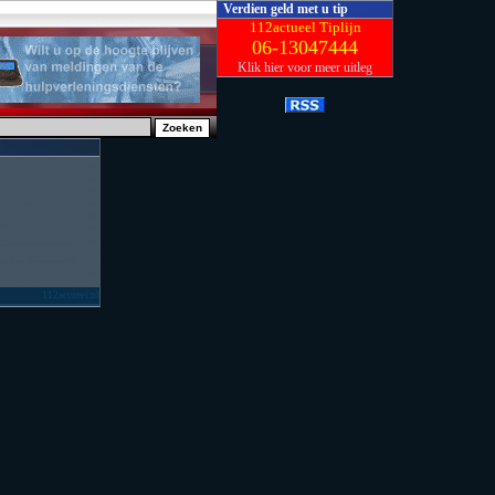
Verdien geld met u tip
112actueel Tiplijn
06-13047444
Klik hier voor meer uitleg
112actueel.nl