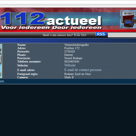
Klik hier
Heeft u een nieuws foto?
Naam:
Vermeulenfotografie
Adres:
Postbus 172
Postcode:
5750AD
Plaats:
Deurne
Provincie:
Noord Brabant
Telefoon nummer:
0610401841
Website
Website:
E-mail de contact persoon
E-mail adres:
Fotograaf regio:
Brabant Zuid en Oost
Camera:
Mark II
aan.