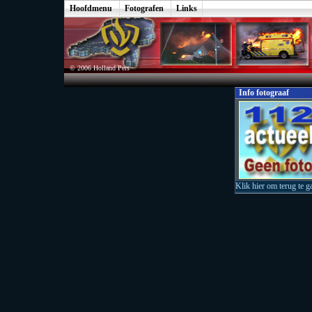
Hoofdmenu
Fotografen
Links
© 2006 Holland Pers
Info fotograaf
Klik hier om terug te g