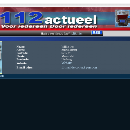
Klik hier
Heeft u een nieuws foto?
Naam:
Willie lion
Adres:
courtoisstraat
Postcode:
6217 vt
Plaats:
Maastricht
Provincie:
Limburg
Website
Website:
E-mail de contact persoon
E-mail adres:
aan.