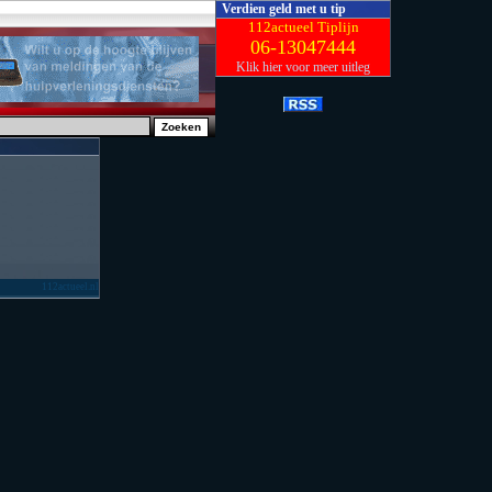
Verdien geld met u tip
112actueel Tiplijn
06-13047444
Klik hier voor meer uitleg
112actueel.nl