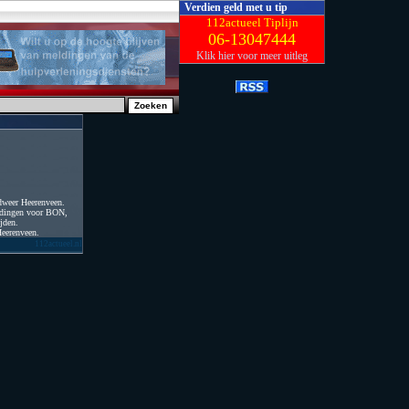
Verdien geld met u tip
112actueel Tiplijn
06-13047444
Klik hier voor meer uitleg
dweer Heerenveen.
idingen voor BON,
jden.
Heerenveen.
112actueel.nl