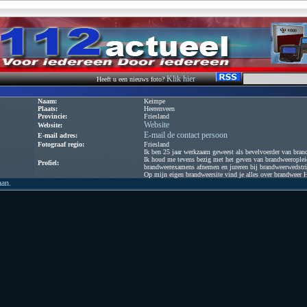
Klik hier
Heeft u een nieuws foto?
Naam:
Keimpe
Plaats:
Heerenveen
Provincie:
Friesland
Website
Website:
E-mail de contact persoon
E-mail adres:
Fotograaf regio:
Friesland
Ik ben 25 jaar werkzaam geweest als bevelvoerder van bran
Ik houd me tevens bezig met het geven van brandweerople
Profiel:
brandweerexamens afnemen en jureren bij brandweerwedstri
Op mijn eigen brandweersite vind je alles over brandweer 
aan.