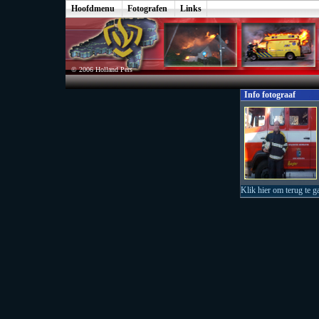
Hoofdmenu
Fotografen
Links
© 2006 Holland Pers
Info fotograaf
Klik hier om terug te g