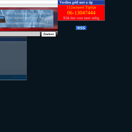
Verdien geld met u tip
112actueel Tiplijn
06-13047444
Klik hier voor meer uitleg
112actueel.nl