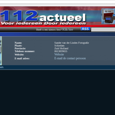
Klik hier
Heeft u een nieuws foto?
Naam:
Sander van der Linden Fotografie
Plaats:
Schiedam
Provincie:
Zuid Holland
Telefoon nummer:
0613839655
Website
Website:
E-mail de contact persoon
E-mail adres:
aan.