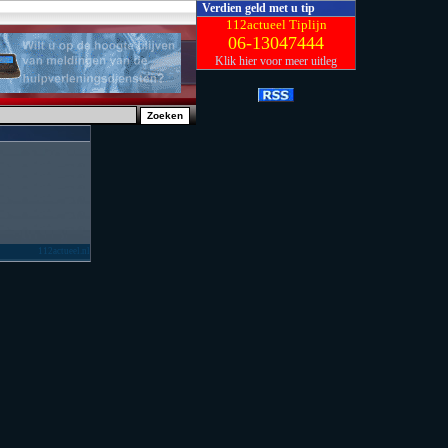
Verdien geld met u tip
112actueel Tiplijn
06-13047444
Klik hier voor meer uitleg
112actueel.nl