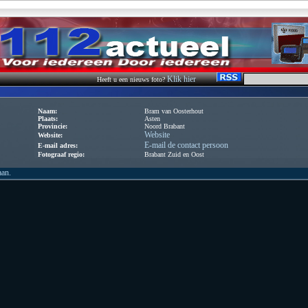
Klik hier
Heeft u een nieuws foto?
Naam:
Bram van Oosterhout
Plaats:
Asten
Provincie:
Noord Brabant
Website
Website:
E-mail de contact persoon
E-mail adres:
Fotograaf regio:
Brabant Zuid en Oost
aan.