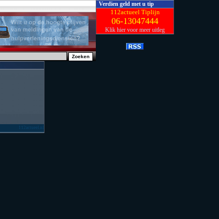
Verdien geld met u tip
112actueel Tiplijn
06-13047444
Klik hier voor meer uitleg
112actueel.nl