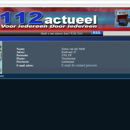
Klik hier
Heeft u een nieuws foto?
Naam:
Sietse van der Werff
Adres:
Kieftveen 37
Postcode:
3781 PP
Plaats:
Voorthuizen
Provincie:
Gelderland
E-mail de contact persoon
E-mail adres:
aan.