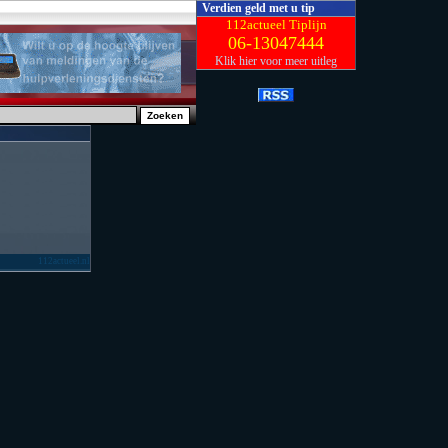
Verdien geld met u tip
112actueel Tiplijn
06-13047444
Klik hier voor meer uitleg
112actueel.nl