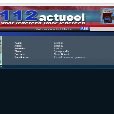
Klik hier
Heeft u een nieuws foto?
Naam:
Leontine
Adres:
ekster 22
Postcode:
5161 wr
Plaats:
Sprang-capelle
Provincie:
Noord Brabant
E-mail de contact persoon
E-mail adres:
aan.